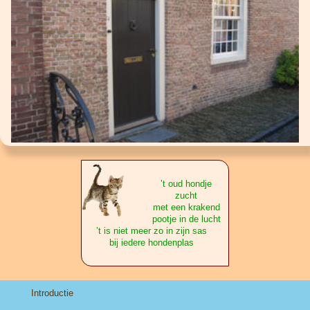
’t oud hondje
zucht
met een krakend
pootje in de lucht
’t is niet meer zo in zijn sas
bij iedere hondenplas
Introductie